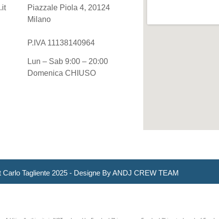
it
Piazzale Piola 4, 20124
Milano
P.IVA 11138140964
Lun – Sab 9:00 – 20:00
Domenica CHIUSO
t Carlo Tagliente 2025 - Designe By ANDJ CREW TEAM