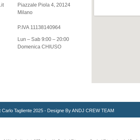
it
Piazzale Piola 4, 20124
Milano
P.IVA 11138140964
Lun – Sab 9:00 – 20:00
Domenica CHIUSO
t Carlo Tagliente 2025 - Designe By ANDJ CREW TEAM