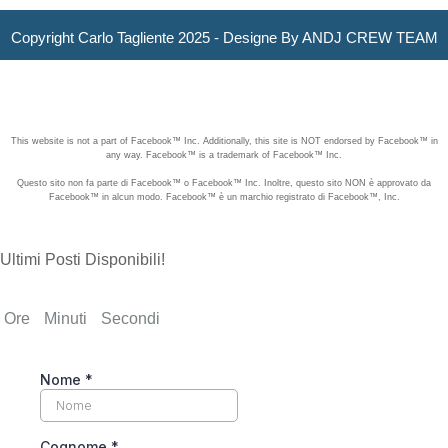
Copyright Carlo Tagliente 2025 - Designe By ANDJ CREW TEAM
This website is not a part of Facebook™ Inc. Additionally, this site is NOT endorsed by Facebook™ in
any way. Facebook™ is a trademark of Facebook™ Inc.
Questo sito non fa parte di Facebook™ o Facebook™ Inc. Inoltre, questo sito NON è approvato da
Facebook™ in alcun modo. Facebook™ è un marchio registrato di Facebook™, Inc.
Ultimi Posti Disponibili!
Ore
Minuti
Secondi